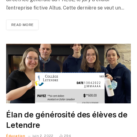
l’entreprise fictive Altus. Cette dernière se veut un…
READ MORE
Want me to call you
back? :)
Élan de générosité des élèves de
Letendre
Éducation
juin 2, 2022
294