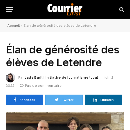
Accueil
»
Élan de générosité des élèves de Letendre
Élan de générosité des
élèves de Letendre
Par
Jade Baril | Initiative de journalisme local
juin 2,
2022
Pas de commentaire
Facebook
Twitter
LinkedIn