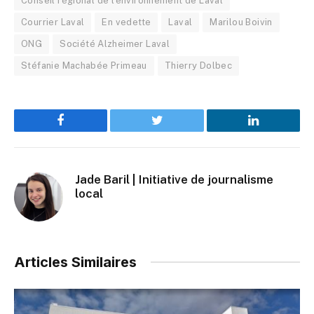
Conseil régional de l'environnement de Laval
Courrier Laval
En vedette
Laval
Marilou Boivin
ONG
Société Alzheimer Laval
Stéfanie Machabée Primeau
Thierry Dolbec
Facebook
Twitter
LinkedIn
Jade Baril | Initiative de journalisme
local
Articles Similaires