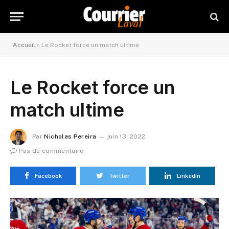
Accueil
»
Le Rocket force un match ultime
Le Rocket force un
match ultime
Par
Nicholas Pereira
juin 13, 2022
Pas de commentaire
Facebook
Twitter
LinkedIn