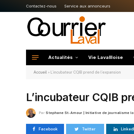
Contactez-nous
Service aux annonceurs
Actualités
Vie Lavallloise
Accueil
»
L’incubateur CQIB prend de l’expansion
L’incubateur CQIB pr
Par
Stephane St-Amour | Initiative de journalisme l
Facebook
Twitter
Linked