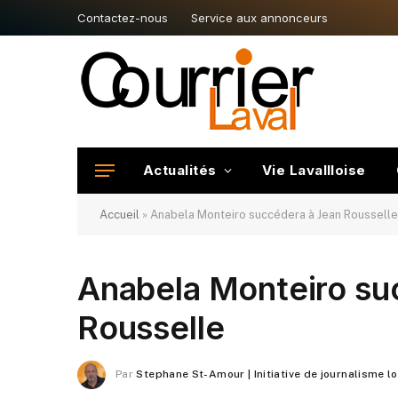
Contactez-nous
Service aux annonceurs
Actualités
Vie Lavallloise
Accueil
»
Anabela Monteiro succédera à Jean Rousselle
Anabela Monteiro su
Rousselle
Par
Stephane St-Amour | Initiative de journalisme l