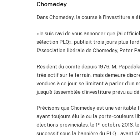
Chomedey
Dans Chomedey, la course à l’investiture a été
«Je suis ravi de vous annoncer que j’ai offic
sélection PLQ», publiait trois jours plus ta
l’Association libérale de Chomedey, Peter P
Résident du comté depuis 1976, M. Papadakis,
très actif sur le terrain, mais demeure dis
vendues à ce jour, se limitant à parler d’u
jusqu’à l’assemblée d’investiture prévu au dé
Précisons que Chomedey est une véritable fo
ayant toujours élu le ou la porte-couleurs l
er
élections provinciales, le 1
octobre 2018, le
successif sous la bannière du PLQ… avant d’