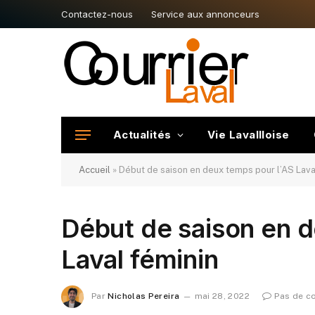
Contactez-nous
Service aux annonceurs
Actualités
Vie Lavallloise
Accueil
»
Début de saison en deux temps pour l’AS Lava
Début de saison en d
Laval féminin
Par
Nicholas Pereira
mai 28, 2022
Pas de c