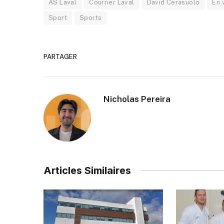
AS Laval
Courrier Laval
David Cerasuolo
En 
Sport
Sports
PARTAGER
Nicholas Pereira
Articles Similaires