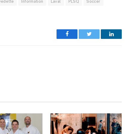
vedette
Information
Laval
PLSQ
Soccer
Facebook
Twitter
LinkedIn