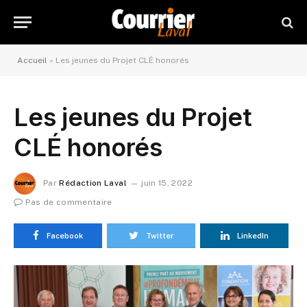
Accueil
»
Les jeunes du Projet CLÉ honorés
Les jeunes du Projet
CLÉ honorés
Par
Rédaction Laval
juin 15, 2022
Pas de commentaire
Facebook
Twitter
LinkedIn