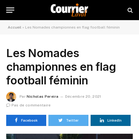
Accueil
»
Les Nomades championnes en flag football féminin
Les Nomades
championnes en flag
football féminin
Par
Nicholas Pereira
Décembre 20, 2021
Pas de commentaire
Facebook
Twitter
LinkedIn