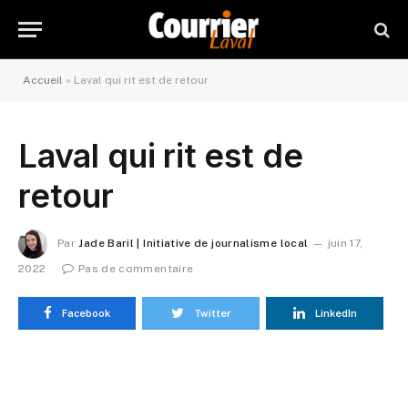
Accueil
»
Laval qui rit est de retour
Laval qui rit est de
retour
Par
Jade Baril | Initiative de journalisme local
juin 17,
2022
Pas de commentaire
Facebook
Twitter
LinkedIn