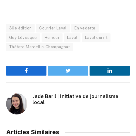
30e édition
Courrier Laval
En vedette
Guy Lévesque
Humour
Laval
Laval qui rit
Théâtre Marcellin-Champagnat
Facebook
Twitter
LinkedIn
Jade Baril | Initiative de journalisme
local
Articles Similaires