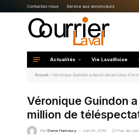
Contactez-nous
Service aux annonceurs
Actualités
Vie Lavallloise
Accueil
»
Véronique Guindon a dansé devant plus d’un m
Véronique Guindon a
million de téléspecta
Par
Diane Hameury
mai 20, 2010
Pas de co