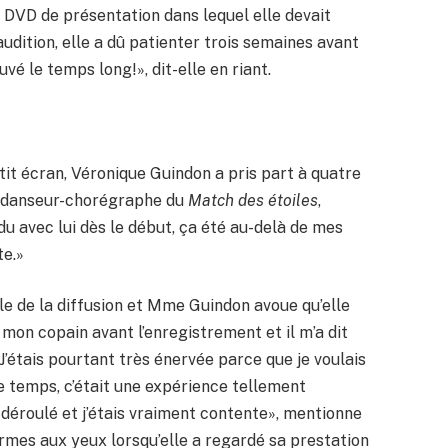
 DVD de présentation dans lequel elle devait
audition, elle a dû patienter trois semaines avant
ouvé le temps long!», dit-elle en riant.
it écran, Véronique Guindon a pris part à quatre
n danseur-chorégraphe du
Match des étoiles
,
du avec lui dès le début, ça été au-delà de mes
te.»
lle de la diffusion et Mme Guindon avoue qu’elle
u mon copain avant l’enregistrement et il m’a dit
 J’étais pourtant très énervée parce que je voulais
e temps, c’était une expérience tellement
 déroulé et j’étais vraiment contente», mentionne
armes aux yeux lorsqu’elle a regardé sa prestation