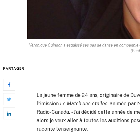
Véronique Guindon a esquissé ses pas de danse en compagnie de
(Phot
PARTAGER
La jeune femme de 24 ans, originaire de Duve
l’émission
Le Match des étoiles
, animée par 
Radio-Canada. «J’ai décidé cette année de me
alors je veux aller à toutes les auditions pos
raconte l’enseignante.