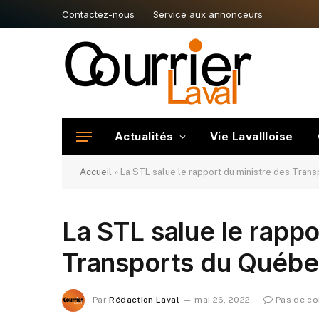
Contactez-nous
Service aux annonceurs
Actualités
Vie Lavallloise
Accueil
»
La STL salue le rapport du ministre des Tran
La STL salue le rappo
Transports du Québ
Par
Rédaction Laval
mai 26, 2022
Pas de c