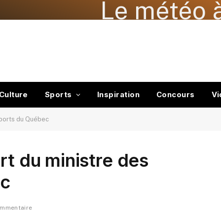
Le météo à
Culture
Sports
Inspiration
Concours
Vi
sports du Québec
rt du ministre des
ec
ommentaire