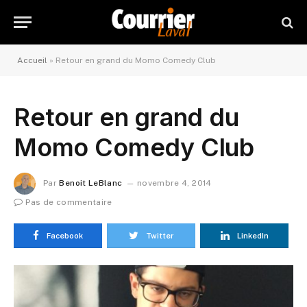
Accueil
»
Retour en grand du Momo Comedy Club
Retour en grand du
Momo Comedy Club
Par
Benoit LeBlanc
novembre 4, 2014
Pas de commentaire
Facebook
Twitter
LinkedIn