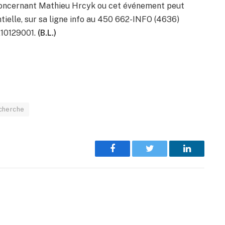
 concernant Mathieu Hrcyk ou cet événement peut
ielle, sur sa ligne info au 450 662-INFO (4636)
 210129001.
(B.L.)
cherche
Facebook
Twitter
LinkedIn