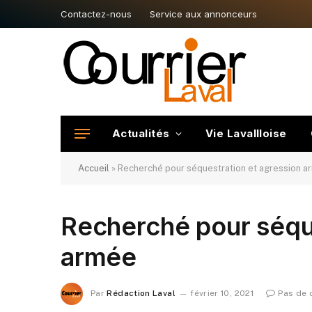
Contactez-nous
Service aux annonceurs
Actualités
Vie Lavallloise
Accueil
»
Recherché pour séquestration et agression 
Recherché pour séque
armée
Par
Rédaction Laval
février 10, 2021
Pas de