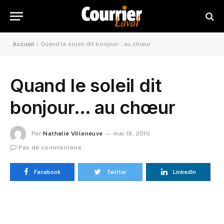
Accueil
»
Quand le soleil dit bonjour… au chœur
Quand le soleil dit
bonjour… au chœur
Par
Nathalie Villeneuve
mai 19, 2010
Pas de commentaire
Facebook
Twitter
LinkedIn