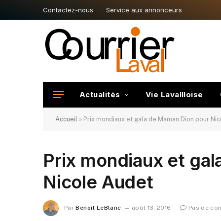
Contactez-nous
Service aux annonceurs
Actualités
Vie Lavallloise
Accueil
»
Prix mondiaux et gala de Maman Dion pour Ni
Prix mondiaux et ga
Nicole Audet
Par
Benoit LeBlanc
août 13, 2016
Pas de co