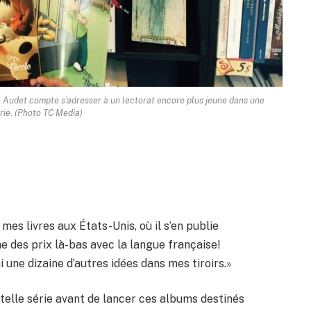
le Audet compte s'adresser à un lectorat encore plus jeune dans une
rie. (Photo TC Media)
r mes livres aux États-Unis, où il s’en publie
e des prix là-bas avec la langue française!
i une dizaine d’autres idées dans mes tiroirs.»
telle série avant de lancer ces albums destinés