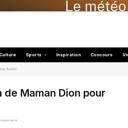
Le météo 
Culture
Sports
Inspiration
Concours
Vi
cole Audet
la de Maman Dion pour
mmentaire