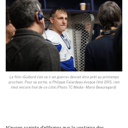
Le film «Guibord s'en va-t-en guerre» devrait être prêt au printemps
prochain. Pour sa sortie, si Philippe Falardeau évoque l'été 2015, rien
n'est encore fixé de ce côté.
(Photo TC Media -
Mario Beauregard
)
N’ayons crainte d’affirmer que le vestiaire des