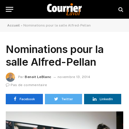
Accueil
»
Nominations pour la salle Alfred-Pellan
Nominations pour la
salle Alfred-Pellan
Par
Benoit LeBlanc
novembre 13, 2014
Pas de commentaire
Facebook
Twitter
LinkedIn