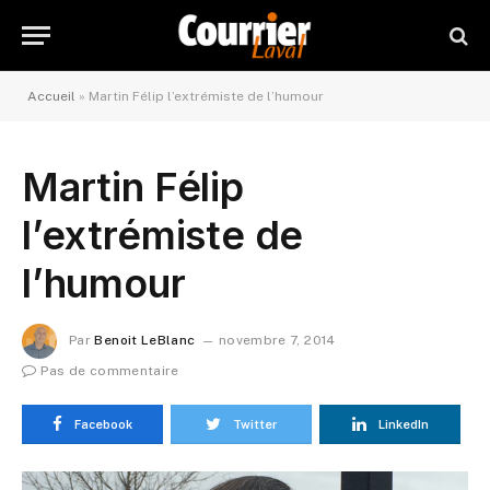
Accueil
»
Martin Félip l’extrémiste de l’humour
Martin Félip
l’extrémiste de
l’humour
Par
Benoit LeBlanc
novembre 7, 2014
Pas de commentaire
Facebook
Twitter
LinkedIn