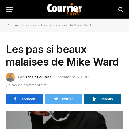
Accueil
»
Les pas si beaux malaises de Mike Ward
Les pas si beaux
malaises de Mike Ward
Par
Benoit LeBlanc
novembre 17, 2014
Pas de commentaire
Facebook
Twitter
LinkedIn