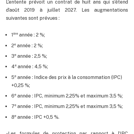
L’entente prévoit un contrat de huit ans qui s’étend
d’août 2019 à juillet 2027. Les augmentations
suivantes sont prévues :
ère
1
année : 2 %;
e
2
année : 2 %;
e
3
année : 2,5 %;
e
4
année : 4,5 %;
e
5
année : Indice des prix à la consommation (IPC)
+0,25 %;
e
6
année : IPC, minimum 2,25% et maximum 3,5 %;
e
7
année : IPC, minimum 2,25% et maximum 3,5 %;
e
8
année : IPC +0,5 %.
«Les formules de protection par rapport à l’IPC