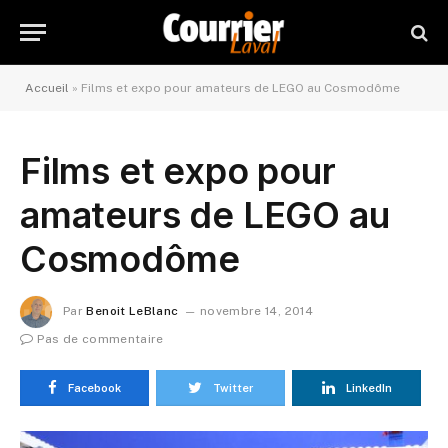
Accueil
»
Films et expo pour amateurs de LEGO au Cosmodôme
Films et expo pour
amateurs de LEGO au
Cosmodôme
Par
Benoit LeBlanc
novembre 14, 2014
Pas de commentaire
Facebook
Twitter
LinkedIn