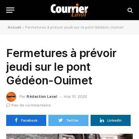
Accueil
»
Fermetures à prévoir jeudi sur le pont Gédéon-Ouimet
Fermetures à prévoir
jeudi sur le pont
Gédéon-Ouimet
Par
Rédaction Laval
mai 10, 2022
Pas de commentaire
Facebook
Twitter
LinkedIn