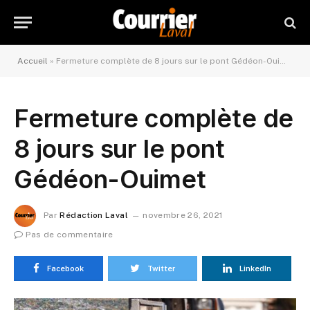
Accueil
»
Fermeture complète de 8 jours sur le pont Gédéon-Ouimet
Fermeture complète de
8 jours sur le pont
Gédéon-Ouimet
Par
Rédaction Laval
novembre 26, 2021
Pas de commentaire
Facebook
Twitter
LinkedIn