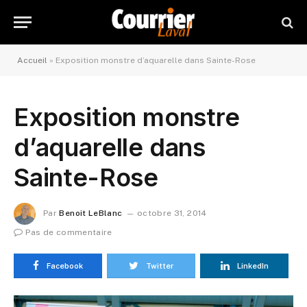
Accueil
»
Exposition monstre d’aquarelle dans Sainte-Rose
Exposition monstre
d’aquarelle dans
Sainte-Rose
Par
Benoit LeBlanc
octobre 31, 2014
Pas de commentaire
Facebook
Twitter
LinkedIn