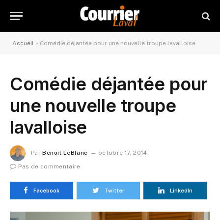
Accueil
»
Comédie déjantée pour une nouvelle troupe lavalloise
Comédie déjantée pour
une nouvelle troupe
lavalloise
Par
Benoit LeBlanc
octobre 17, 2014
Pas de commentaire
Facebook
Twitter
LinkedIn