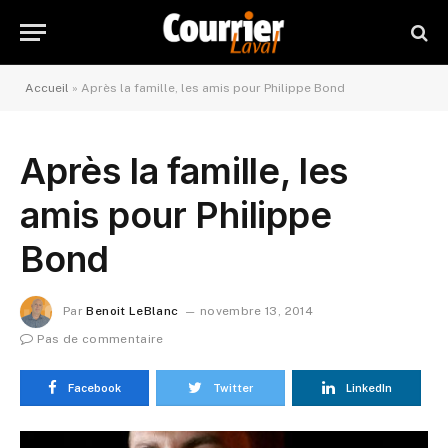
Accueil
»
Après la famille, les amis pour Philippe Bond
Après la famille, les
amis pour Philippe
Bond
Par
Benoit LeBlanc
novembre 13, 2014
Pas de commentaire
Facebook
Twitter
LinkedIn