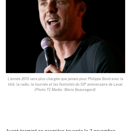
L'année 2015 sera plus chargée que jamais pour Philippe Bond avec la
e
télé, la radio, la tournée et les festivités du 50
anniversaire de Laval.
(Photo TC Media -
Mario Beauregard
)