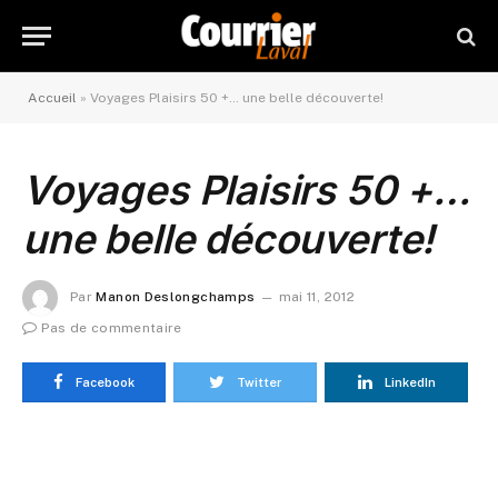
Accueil
»
Voyages Plaisirs 50 +… une belle découverte!
Voyages Plaisirs 50 +
…
une belle découverte!
Par
Manon Deslongchamps
mai 11, 2012
Pas de commentaire
Facebook
Twitter
LinkedIn