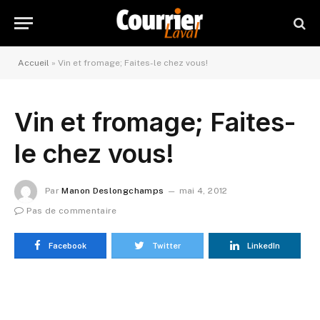
Accueil
»
Vin et fromage; Faites-le chez vous!
Vin et fromage; Faites-
le chez vous!
Par
Manon Deslongchamps
mai 4, 2012
Pas de commentaire
Facebook
Twitter
LinkedIn