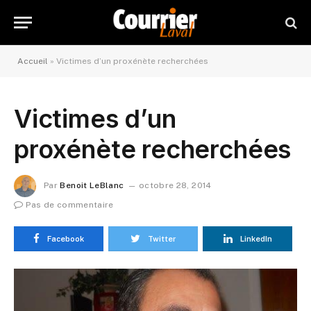
Accueil
»
Victimes d’un proxénète recherchées
Victimes d’un
proxénète recherchées
Par
Benoit LeBlanc
octobre 28, 2014
Pas de commentaire
Facebook
Twitter
LinkedIn