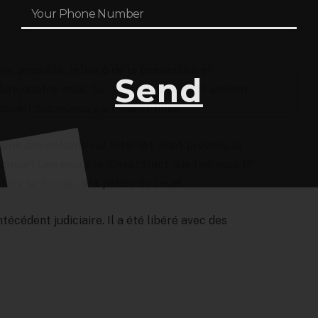
e, l’enquête, reliée à de la possession et
Send
duré quatre mois. Sur place, les experts avaient
quant des jeunes garçons et filles.
xuelle des enfants sur Internet avait prévenu la
ouvert une enquête. Constatant que l’adresse IP
sféré le dossier à la police de Laval.
cédent judiciaire. Il a été libéré avec des