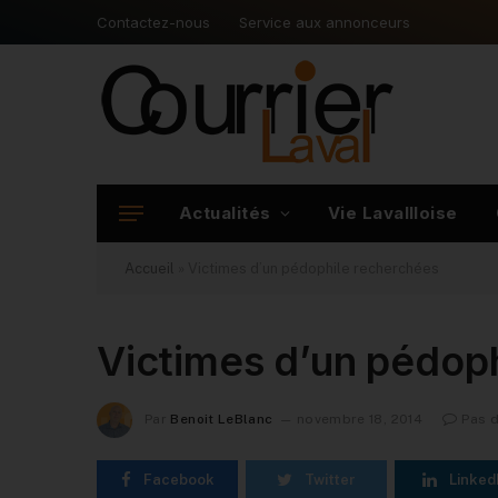
Contactez-nous
Service aux annonceurs
Actualités
Vie Lavallloise
Accueil
»
Victimes d’un pédophile recherchées
Victimes d’un pédop
Par
Benoit LeBlanc
novembre 18, 2014
Pas 
Facebook
Twitter
Linked