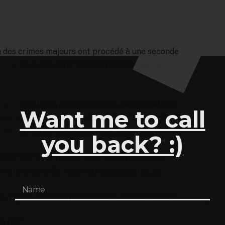
n des crimes majeurs ont procédé à une seconde
fois pour des motifs allant plus loin que la
justice de Laval pour l’ensemble de ses méfaits,
Want me to call
uelle, de contacts sexuels, de distribution de
sible du matériel sexuellement explicite.
you back? :)
avoir fait d’autres victimes. C’est pourquoi la
on afin d’identifier des victimes potentielles.
ra traitée confidentiellement au 450 662 INFO
29 083.