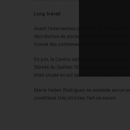
Long travail
Avant l’intervention policière du 23 septembr
distribution de pornographie juvénile, avait 
trouvé des centaines de photographies impli
En juin, le Centre national d’exploitation se
Sûreté du Québec (SQ) qui avait rapidement 
était située en sol lavallois, la SQ avait tran
Mario Heber Rodriguez ne possède aucun anté
conditions très strictes, fait-on savoir.