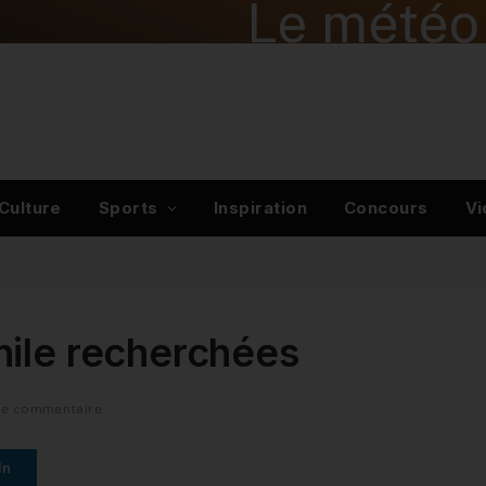
Le météo 
Culture
Sports
Inspiration
Concours
Vi
hile recherchées
de commentaire
In