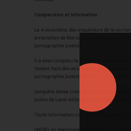
Comparution et information
Le 4 novembre, des enquêteurs de la sectio
arrestation de Mario Heber Rodriguez, cette 
pornographie juvénile.
Il a ainsi comparu le lendemain au palais de 
faisant face des accusations d’agression sex
pornographie juvénile et d’avoir rendu acces
L’enquête laisse croire que l’homme pourrait 
police de Laval sollicite l’aide de la populati
Toute information concernant ce dossier se
(4636), en mentionnant le dossier LVL 1409