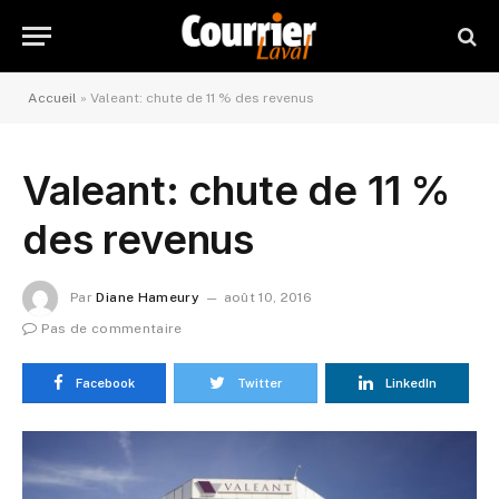
Accueil
»
Valeant: chute de 11 % des revenus
Valeant: chute de 11 %
des revenus
Par
Diane Hameury
août 10, 2016
Pas de commentaire
Facebook
Twitter
LinkedIn