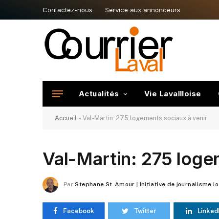
Contactez-nous
Service aux annonceurs
Actualités
Vie Lavallloise
Accueil
»
Val-Martin: 275 logements sociaux à venir
Val-Martin: 275 loge
Par
Stephane St-Amour | Initiative de journalisme l
Facebook
Twitter
Linked