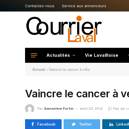
Contactez-nous
Service aux annonceurs
Actualités
Vie Lavallloise
Accueil
»
Vaincre le cancer à vélo
Vaincre le cancer à v
Par
Geneviève Fortin
août 22, 2012
Pas de 
Facebook
Twitter
Linked