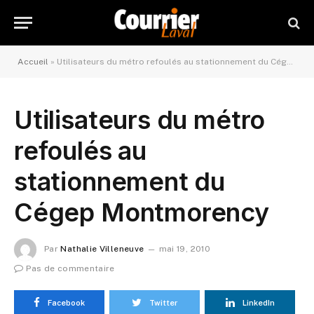
Accueil
»
Utilisateurs du métro refoulés au stationnement du Cégep Montmorency
Utilisateurs du métro
refoulés au
stationnement du
Cégep Montmorency
Par
Nathalie Villeneuve
mai 19, 2010
Pas de commentaire
Facebook
Twitter
LinkedIn