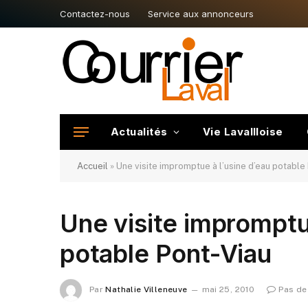
Contactez-nous
Service aux annonceurs
Actualités
Vie Lavallloise
Accueil
»
Une visite impromptue à l’usine d’eau potable
Une visite impromptu
potable Pont-Viau
Par
Nathalie Villeneuve
mai 25, 2010
Pas de