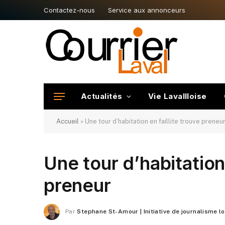
Contactez-nous
Service aux annonceurs
Actualités
Vie Lavallloise
Accueil
»
Une tour d’habitation en faillite trouve preneu
Une tour d’habitation 
preneur
Par
Stephane St-Amour | Initiative de journalisme l