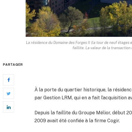
La résidence du Domaine des Forges II (la tour de neuf étages 
faillite. La valeur de la transaction
PARTAGER
À la porte du quartier historique, la réside
par Gestion LRM, qui en a fait l’acquisition 
Depuis la faillite du Groupe Mélior, début 2
2009 avait été confiée à la firme Cogir.