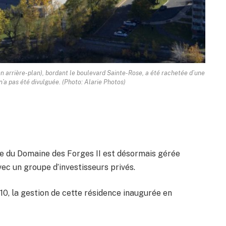
en arrière-plan), bordant le boulevard Sainte-Rose, a été rachetée d’une
 n’a pas été divulguée. (Photo: Alarie Photos)
nce du Domaine des Forges II est désormais gérée
avec un groupe d’investisseurs privés.
010, la gestion de cette résidence inaugurée en