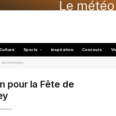
Le météo 
Culture
Sports
Inspiration
Concours
Vi
ier de Chomedey
n pour la Fête de
ey
entaire