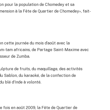
tion pour la population de Chomedey et sa
mension à la Fête de Quartier de Chomedey», fait-
n cette journée du mois d’août avec la
tam-tam africains, de Partage Saint-Maxime avec
esseur de Zumba.
pture de fruits, du maquillage, des activités
du Sablon, du karaoké, de la confection de
u blé d’Inde à volonté.
Want me to call
you back? :)
e fois en août 2009, la Fête de Quartier de