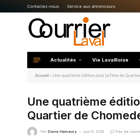
Contactez-nous
Service aux annonceurs
Actualités
Vie Lavallloise
Accueil
»
Une quatrième édition pour la Fête de Quart
Une quatrième éditio
Quartier de Chomed
Par
Diane Hameury
juin 5, 2012
Pas de comm