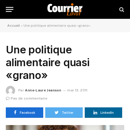
Accueil
»
Une politique alimentaire quasi «grano»
Une politique
alimentaire quasi
«grano»
Par
Anne-Laure Jeanson
mai 13, 2011
Pas de commentaire
Facebook
Twitter
LinkedIn