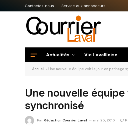
Contactez-nous
Service aux annonceurs
Actualités
Vie Lavallloise
Accueil
»
Une nouvelle équipe voit le jour en patinage 
Une nouvelle équipe v
synchronisé
Par
Rédaction Courrier Laval
mai 25, 2010
P