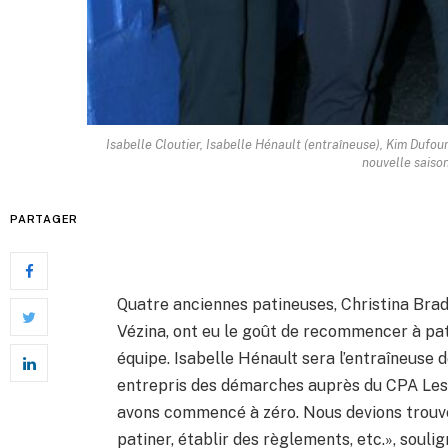
Isabelle Cloutier, Isabelle Hénault (entraîneuse), Kim Dufour
nouvelle saison
PARTAGER
Quatre anciennes patineuses, Christina Bradf
Vézina, ont eu le goût de recommencer à patin
équipe. Isabelle Hénault sera l’entraîneuse
entrepris des démarches auprès du CPA Les
avons commencé à zéro. Nous devions trouve
patiner, établir des règlements, etc.», soulig