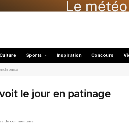
Le météo 
Culture
Sports
Inspiration
Concours
Vi
synchronisé
oit le jour en patinage
as de commentaire