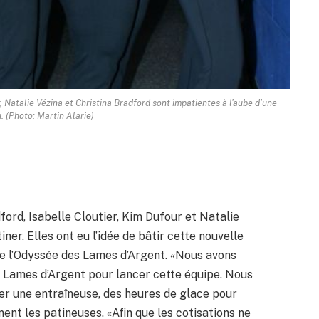
, Natalie Vézina et Christina Bradford sont impatientes à l'aube d'une
. (Photo: Martin Alarie)
ord, Isabelle Cloutier, Kim Dufour et Natalie
er. Elles ont eu l’idée de bâtir cette nouvelle
 de l’Odyssée des Lames d’Argent. «Nous avons
 Lames d’Argent pour lancer cette équipe. Nous
r une entraîneuse, des heures de glace pour
nent les patineuses. «Afin que les cotisations ne