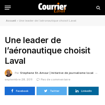
Accueil
»
Une leader de l’aéronautique choisit Laval
Une leader de
l’aéronautique choisit
Laval
Par
Stephane St-Amour | Initiative de journalisme local
septembre 28, 2011
Pas de commentaire
Facebook
Twitter
LinkedIn