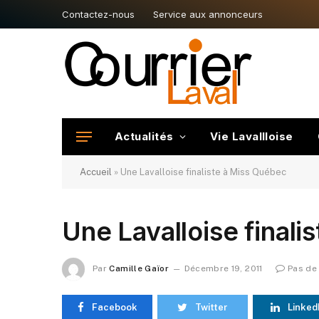
Contactez-nous
Service aux annonceurs
Actualités
Vie Lavallloise
Accueil
»
Une Lavalloise finaliste à Miss Québec
Une Lavalloise finali
Par
Camille Gaïor
Décembre 19, 2011
Pas de
Facebook
Twitter
Linked