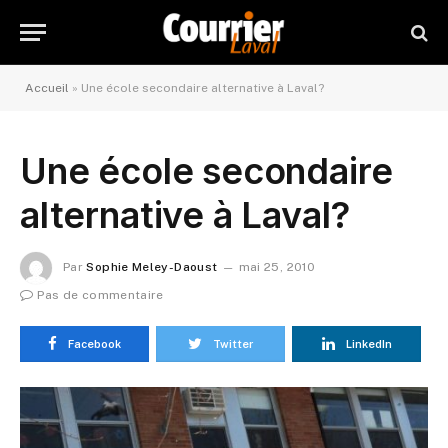
Accueil
»
Une école secondaire alternative à Laval?
Une école secondaire
alternative à Laval?
Par
Sophie Meley-Daoust
mai 25, 2010
Pas de commentaire
Facebook
Twitter
LinkedIn