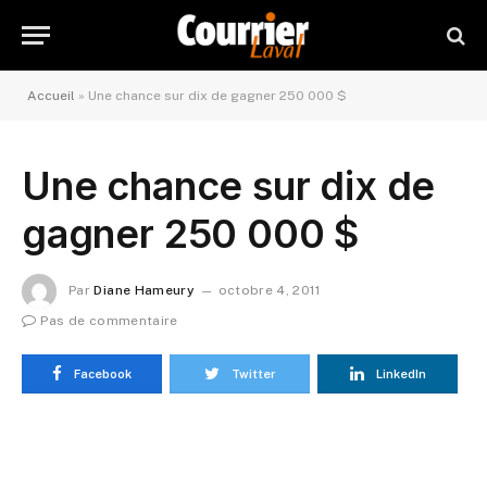
Accueil
»
Une chance sur dix de gagner 250 000 $
Une chance sur dix de
gagner 250 000 $
Par
Diane Hameury
octobre 4, 2011
Pas de commentaire
Facebook
Twitter
LinkedIn