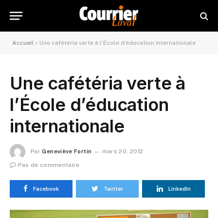
Accueil
»
Une cafétéria verte à l’École d’éducation internationale
Une cafétéria verte à
l’École d’éducation
internationale
Par
Geneviève Fortin
mars 20, 2012
Pas de commentaire
Facebook
Twitter
LinkedIn