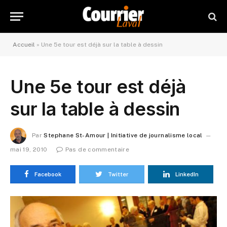
Accueil
»
Une 5e tour est déjà sur la table à dessin
Une 5e tour est déjà
sur la table à dessin
Par
Stephane St-Amour | Initiative de journalisme local
mai 19, 2010
Pas de commentaire
Facebook
Twitter
LinkedIn