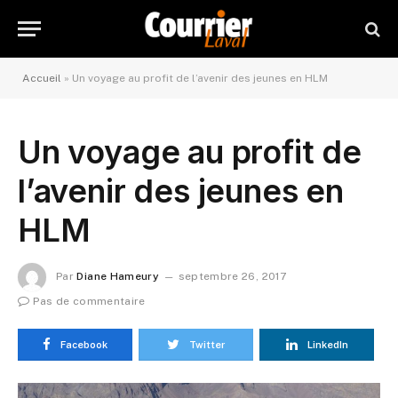
Accueil
»
Un voyage au profit de l’avenir des jeunes en HLM
Un voyage au profit de
l’avenir des jeunes en
HLM
Par
Diane Hameury
septembre 26, 2017
Pas de commentaire
Facebook
Twitter
LinkedIn