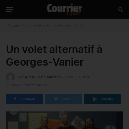
Accueil
»
Un volet alternatif à Georges-Vanier
Un volet alternatif à
Georges-Vanier
Par
Anne-Laure Jeanson
avril 29, 2011
Pas de commentaire
Facebook
Twitter
LinkedIn