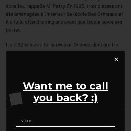
échelle», rappelle M. Patry. En 1985, trois classes ont
été aménagées à l’intérieur de l’école Des Ormeaux et
il a fallu attendre cinq ans avant que l’école ouvre ses
portes.
Il y a 32 écoles alternatives au Québec, dont quatre
écoles secondaires.
Want me to call
you back? :)
Facebook
Twitter
LinkedIn
Anne-Laure Jeanson