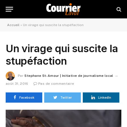
Accueil
»
Un virage qui suscite la stupéfaction
Un virage qui suscite la
stupéfaction
Par
Stephane St-Amour | Initiative de journalisme local
août 31, 2016
Pas de commentaire
Facebook
Twitter
LinkedIn