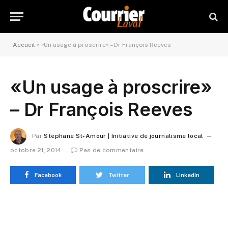
Accueil
»
«Un usage à proscrire» – Dr François Reeves
«Un usage à proscrire»
– Dr François Reeves
Par
Stephane St-Amour | Initiative de journalisme local
octobre 21, 2014
Pas de commentaire
Facebook
Twitter
LinkedIn