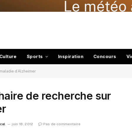
Le météo 
Culture
Sports
Inspiration
Concours
Vi
a maladie d’Alzheimer
haire de recherche sur
er
ocal
juin 18, 2012
Pas de commentaire