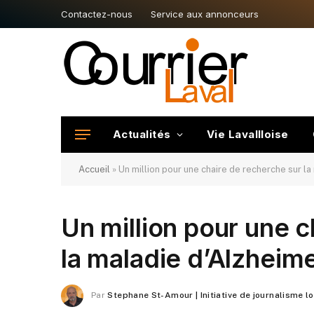
Contactez-nous
Service aux annonceurs
Actualités
Vie Lavallloise
Accueil
»
Un million pour une chaire de recherche sur l
Un million pour une c
la maladie d’Alzheim
Par
Stephane St-Amour | Initiative de journalisme l